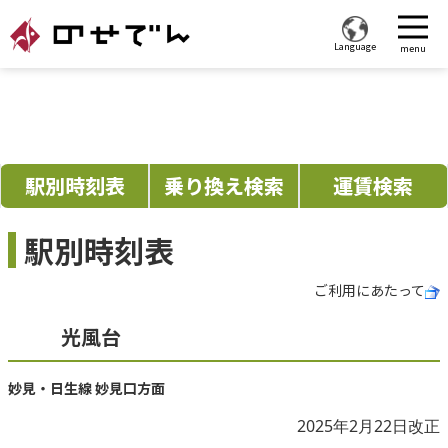
Language
menu
路線・駅
時刻表
駅別時刻表
乗り換え検索
運賃検索
乗車券
沿線おでかけ
駅別時刻表
交通広告・貸切電車
ご利用にあたって
のせでんファン
光風台
会社情報
妙見・日生線 妙見口方面
採用情報
2025年2月22日改正