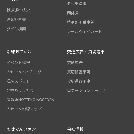
タッチ決済
鉄道運行状況
団体券
遅延証明書
特別割引乗車券
ダイヤ検索
レールウェイカード
沿線おでかけ
交通広告・貸切電車
イベント情報
交通広告
のせでんハイキング
貸切留置車両
沿線スポット
貸切運行電車
北摂ちょったび
ロケーションサービス
情報紙NOTTEKO NOSEDEN
のせでん沿線マップ
のせでんファン
会社情報