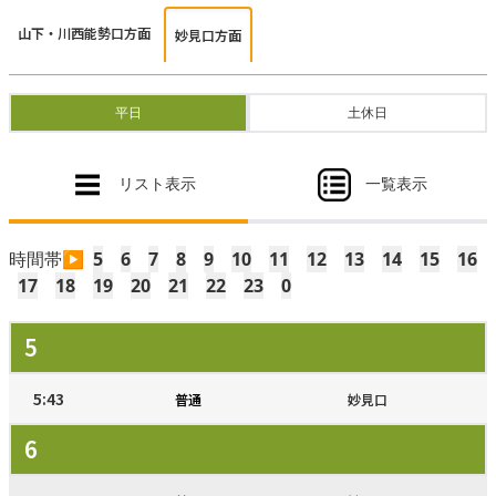
お問い合わせ
山下・川西能勢口方面
妙見口方面
ご利用に際して
著作権・リンクについて
平日
土休日
プライバシーポリシー
ソーシャルメディア利用規約
リスト表示
一覧表示
関連リンク集
のせでん沿線に住もう
時間帯▶
5
6
7
8
9
10
11
12
13
14
15
16
17
18
19
20
21
22
23
0
5
5:43
普通
妙見口
6